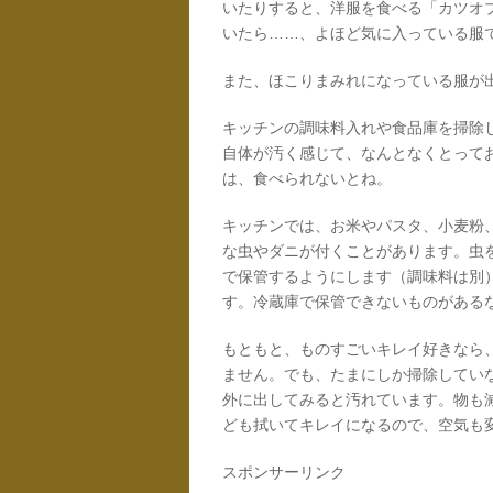
いたりすると、洋服を食べる「カツオ
いたら……、よほど気に入っている服
また、ほこりまみれになっている服が
キッチンの調味料入れや食品庫を掃除
自体が汚く感じて、なんとなくとって
は、食べられないとね。
キッチンでは、お米やパスタ、小麦粉
な虫やダニが付くことがあります。虫
で保管するようにします（調味料は別
す。冷蔵庫で保管できないものがある
もともと、ものすごいキレイ好きなら
ません。でも、たまにしか掃除してい
外に出してみると汚れています。物も
ども拭いてキレイになるので、空気も
スポンサーリンク