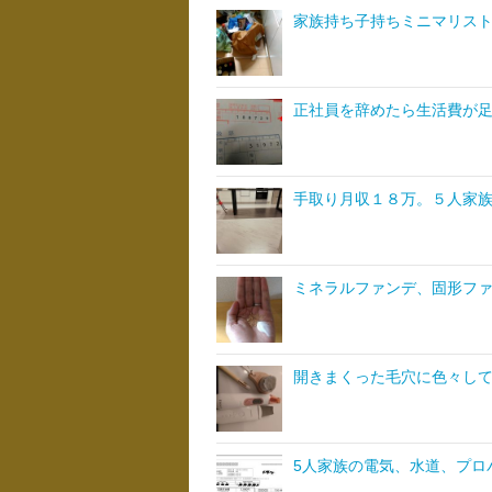
家族持ち子持ちミニマリス
正社員を辞めたら生活費が
手取り月収１８万。５人家
ミネラルファンデ、固形フ
開きまくった毛穴に色々し
5人家族の電気、水道、プロ