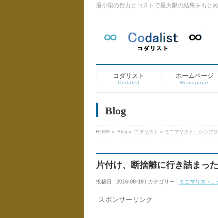
最小限の努力とコストで最大限の結果をもと
コダリスト
ホームページ
Codalist
Homepage
Blog
HOME
»
Blog »
コダリスト
»
ミニマリスト、シンプリ
片付け、断捨離に行き詰まっ
投稿日 : 2016-08-19 | カテゴリー :
ミニマリスト、
スポンサーリンク