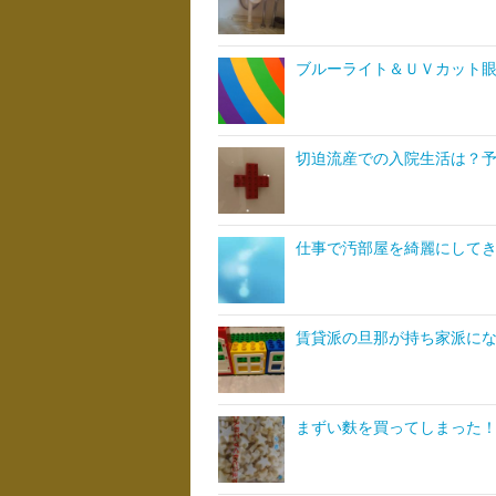
ブルーライト＆ＵＶカット
切迫流産での入院生活は？
仕事で汚部屋を綺麗にして
賃貸派の旦那が持ち家派に
まずい麩を買ってしまった