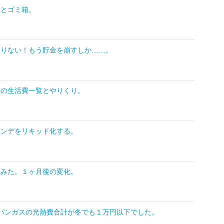
トとゴミ箱。
足りない！もう貯金を崩すしか……。
族の生活費一覧とやりくり。
ァンデをリキッド化する。
てみた。１ヶ月後の変化。
パンガスの光熱費合計が冬でも１万円以下でした。