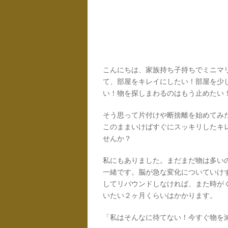
こんにちは、家族持ち子持ちでミニマリ
て、部屋をキレイにしたい！部屋を少
い！物を探しまわるのはもう止めたい
そう思って片付けや断捨離を始めてみ
このままいけばすぐにスッキリしたキ
せんか？
私にもありました。まだまだ物は多い
一緒です。脳が急な変化についていけ
してリバウンドしなければ、また時が
いたい２ヶ月くらいはかかります。
「私はそんなに待てない！今すぐ物を