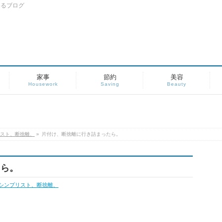
めるブログ
家事
節約
美容
Housework
Saving
Beauty
スト、断捨離、
»
片付け、断捨離に行き詰まったら。
たら。
シンプリスト、断捨離、