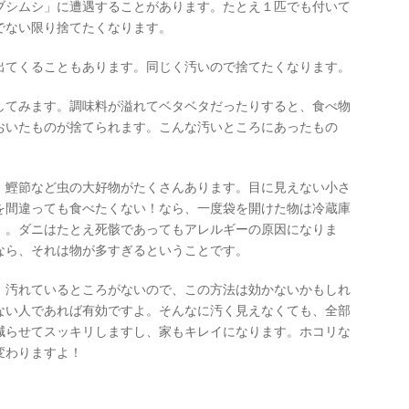
ブシムシ」に遭遇することがあります。たとえ１匹でも付いて
でない限り捨てたくなります。
出てくることもあります。同じく汚いので捨てたくなります。
してみます。調味料が溢れてベタベタだったりすると、食べ物
おいたものが捨てられます。こんな汚いところにあったもの
、鰹節など虫の大好物がたくさんあります。目に見えない小さ
を間違っても食べたくない！なら、一度袋を開けた物は冷蔵庫
）。ダニはたとえ死骸であってもアレルギーの原因になりま
なら、それは物が多すぎるということです。
、汚れているところがないので、この方法は効かないかもしれ
ない人であれば有効ですよ。そんなに汚く見えなくても、全部
減らせてスッキリしますし、家もキレイになります。ホコリな
変わりますよ！