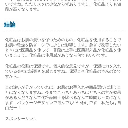
いですね。ただリスクは少なからずありますし、化粧品よりも値
段が高くなります。
結論
化粧品はお肌の潤いを保つためのもの。化粧品を使用することで
お肌の乾燥を防ぎ、シワに少しは影響します。急ぎで改善したい
ときには医薬品を使って、普段は上手に医薬部外品か化粧品を使
いましょう。化粧品は使用感があうなら何でもいいです。
化粧品の役割は保湿です。個人的な意見ですが、保湿に力を入れ
ている会社は誠実さを感じますね。保湿こそ化粧品の本来の姿で
すから。
この違いが分かっていれば、お肌のお手入れや商品選びに迷うこ
とはなくなりますね。今までこっちとあっちはどちらの方が効果
があるんだ？なんて化粧品同士を比べるなんて時間も不要になり
ます。パッケージデザインで選んでもいいわけです。私たちは自
由だー！
スポンサーリンク