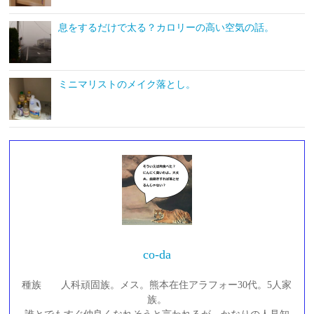
息をするだけで太る？カロリーの高い空気の話。
ミニマリストのメイク落とし。
co-da
種族 人科頑固族。メス。熊本在住アラフォー30代。5人家
族。