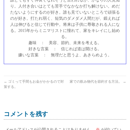
誰とでもすぐ仲良くなれそうと言われるが、かなりの人見知
り。人付き合いはとても苦手でなかなか打ち解けない。めだ
たないようにするのが好き。誰も見ていないところで頑張る
のが好き。打たれ弱く、短気のダメダメ人間だが、鍛えれば
人は伸びると信じて行動中。将来は子供に尊敬される人にな
る。2015年からミニマリストに憧れて、家をキレイにし始め
る。
趣味 ： 美容、節約、未来を考える。
好きな言葉 ： 信じれば道は開ける。
嫌いな言葉 ： 無理だと思うよ、あきらめよう。
←
ゴミって手間もお金がかかるので対
家での飲み物代を節約する方法。
→
策する。
コメントを残す
メールアドレスが公開されることはありません。
※
が付いてい