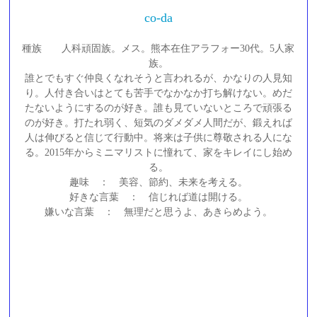
co-da
種族 人科頑固族。メス。熊本在住アラフォー30代。5人家
族。
誰とでもすぐ仲良くなれそうと言われるが、かなりの人見知
り。人付き合いはとても苦手でなかなか打ち解けない。めだ
たないようにするのが好き。誰も見ていないところで頑張る
のが好き。打たれ弱く、短気のダメダメ人間だが、鍛えれば
人は伸びると信じて行動中。将来は子供に尊敬される人にな
る。2015年からミニマリストに憧れて、家をキレイにし始め
る。
趣味 ： 美容、節約、未来を考える。
好きな言葉 ： 信じれば道は開ける。
嫌いな言葉 ： 無理だと思うよ、あきらめよう。