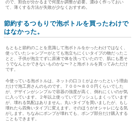
ので、割合が分かるまで何度か調整が必要。濃ゆく作っておい
て、薄くする方法が失敗が少なくおすすめ。
節約するつもりで泡ボトルを買ったわけで
はなかった。
もともと節約のことを意識して泡ボトルをかったわけではなく、
使っていたシャンプーがとても泡立ちにくいタイプの物だったこ
とと、子供が泡立てずに原液で体を洗っていたので、肌にも悪そ
うでなんとかできないものかな〜？と泡ボトルを買ってみただけ
です。
今使っている泡ボトルは、ネットの口コミがよかったという理由
だけで泡工房さんのものです。７００〜８００円くらいでした
が、デザインがシンプルで容器の強度が高く、倒れにくいのが気
に入っています。２年以上使っていてプッシュしまくっています
が、壊れる気配はありません。丸いタイプを買いましたが、もし
壊れたら四角いタイプに変えます。そのほうがオシャレになる気
がします。ちなみにポンプが壊れても、ポンプ部分だけ購入する
こともできます。