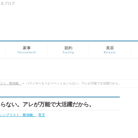
めるブログ
家事
節約
美容
Housework
Saving
Beauty
スト、断捨離、
»
バウンサーもベビーベットもいらない。アレが万能で大活躍だから。
いらない。アレが万能で大活躍だから。
シンプリスト、断捨離、
,
育児