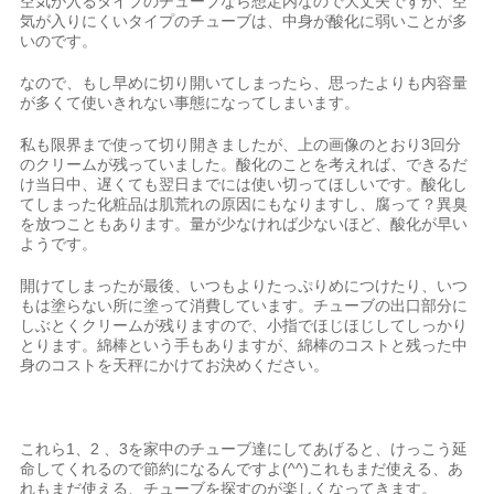
空気が入るタイプのチューブなら想定内なので大丈夫ですが、空
気が入りにくいタイプのチューブは、中身が酸化に弱いことが多
いのです。
なので、もし早めに切り開いてしまったら、思ったよりも内容量
が多くて使いきれない事態になってしまいます。
私も限界まで使って切り開きましたが、上の画像のとおり3回分
のクリームが残っていました。酸化のことを考えれば、できるだ
け当日中、遅くても翌日までには使い切ってほしいです。酸化し
てしまった化粧品は肌荒れの原因にもなりますし、腐って？異臭
を放つこともあります。量が少なければ少ないほど、酸化が早い
ようです。
開けてしまったが最後、いつもよりたっぷりめにつけたり、いつ
もは塗らない所に塗って消費しています。チューブの出口部分に
しぶとくクリームが残りますので、小指でほじほじしてしっかり
とります。綿棒という手もありますが、綿棒のコストと残った中
身のコストを天秤にかけてお決めください。
これら1、2 、3を家中のチューブ達にしてあげると、けっこう延
命してくれるので節約になるんですよ(^^)これもまだ使える、あ
れもまだ使える、チューブを探すのが楽しくなってきます。