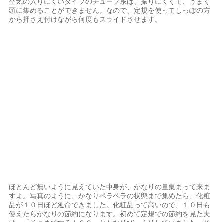
空気の入りにくいタイプのチューブ系は、振りにくくて、うまく
頭に集めることができません。なので、定規を使ってしっぽの方
から押さえ付けながら何度もスライドさせます。
ほとんど無いように見えていた中身が、かなりの量集まって来ま
すよ。写真のように、かなりペラペラの状態まで集めたら、化粧
品が１０日ほど延命できました。化粧品って高いので、１０日も
使えたらかなりの節約になります。初めて定規での節約を見た夫