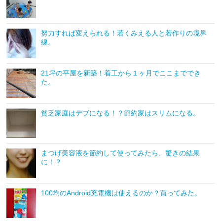
努力すれば変えられる！若くみえる人と若作りの境界
線。
21坪の平屋を新築！着工から１ヶ月でここまででき
た。
貧乏家庭はデブになる！？節約家はスリムになる。
まつげ美容液を節約して使ってみたら、驚きの結果
に！？
100均のAndroid充電機は使えるのか？買ってみた。