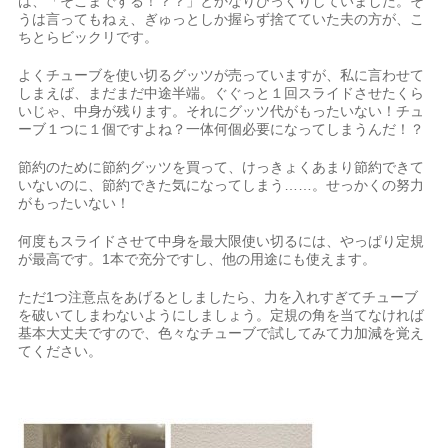
は、「そこまでする！？？」とかなりびっくりしていました。そ
うは言ってもねぇ、ぎゅっとしか握らず捨てていた夫の方が、こ
ちとらビックリです。
よくチューブを使い切るグッツが売っていますが、私に言わせて
しまえば、まだまだ中途半端。ぐぐっと１回スライドさせたくら
いじゃ、中身が残ります。それにグッツ代がもったいない！チュ
ーブ１つに１個ですよね？一体何個必要になってしまうんだ！？
節約のために節約グッツを買って、けっきょくあまり節約できて
いないのに、節約できた気になってしまう……。せっかくの努力
がもったいない！
何度もスライドさせて中身を最大限使い切るには、やっぱり定規
が最高です。1本で充分ですし、他の用途にも使えます。
ただ1つ注意点をあげるとしましたら、力を入れすぎてチューブ
を破いてしまわないようにしましょう。定規の角を当てなければ
基本大丈夫ですので、色々なチューブで試してみて力加減を覚え
てください。