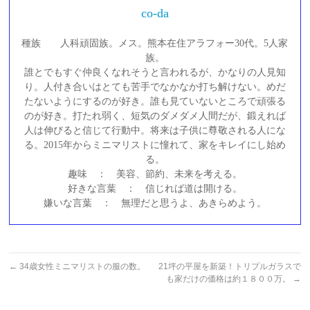
co-da
種族 人科頑固族。メス。熊本在住アラフォー30代。5人家
族。
誰とでもすぐ仲良くなれそうと言われるが、かなりの人見知
り。人付き合いはとても苦手でなかなか打ち解けない。めだ
たないようにするのが好き。誰も見ていないところで頑張る
のが好き。打たれ弱く、短気のダメダメ人間だが、鍛えれば
人は伸びると信じて行動中。将来は子供に尊敬される人にな
る。2015年からミニマリストに憧れて、家をキレイにし始め
る。
趣味 ： 美容、節約、未来を考える。
好きな言葉 ： 信じれば道は開ける。
嫌いな言葉 ： 無理だと思うよ、あきらめよう。
←
34歳女性ミニマリストの服の数。
21坪の平屋を新築！トリプルガラスで
も家だけの価格は約１８００万。
→