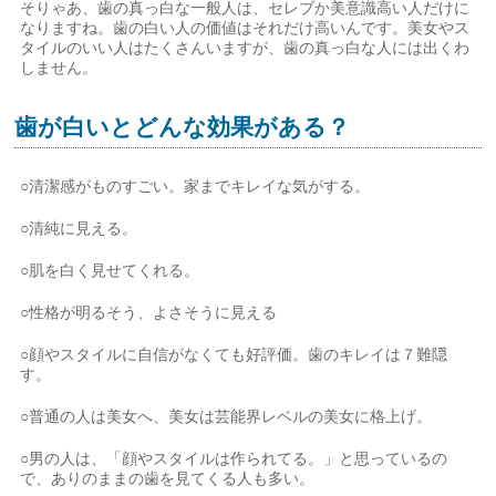
そりゃあ、歯の真っ白な一般人は、セレブか美意識高い人だけに
なりますね。歯の白い人の価値はそれだけ高いんです。美女やス
タイルのいい人はたくさんいますが、歯の真っ白な人には出くわ
しません。
歯が白いとどんな効果がある？
○清潔感がものすごい。家までキレイな気がする。
○清純に見える。
○肌を白く見せてくれる。
○性格が明るそう、よさそうに見える
○顔やスタイルに自信がなくても好評価。歯のキレイは７難隠
す。
○普通の人は美女へ、美女は芸能界レベルの美女に格上げ。
○男の人は、「顔やスタイルは作られてる。」と思っているの
で、ありのままの歯を見てくる人も多い。