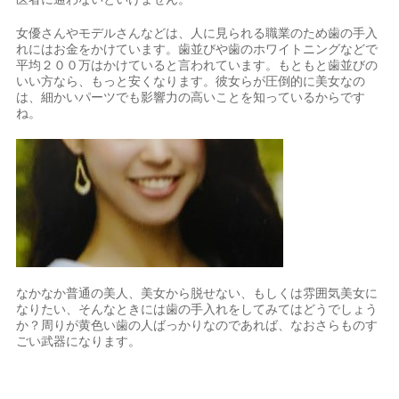
女優さんやモデルさんなどは、人に見られる職業のため歯の手入
れにはお金をかけています。歯並びや歯のホワイトニングなどで
平均２００万はかけていると言われています。もともと歯並びの
いい方なら、もっと安くなります。彼女らが圧倒的に美女なの
は、細かいパーツでも影響力の高いことを知っているからです
ね。
なかなか普通の美人、美女から脱せない、もしくは雰囲気美女に
なりたい、そんなときには歯の手入れをしてみてはどうでしょう
か？周りが黄色い歯の人ばっかりなのであれば、なおさらものす
ごい武器になります。