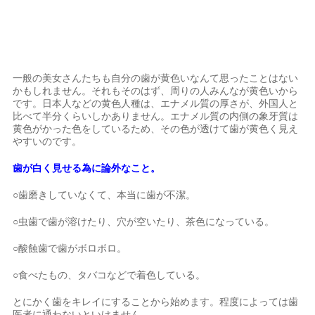
一般の美女さんたちも自分の歯が黄色いなんて思ったことはない
かもしれません。それもそのはず、周りの人みんなが黄色いから
です。日本人などの黄色人種は、エナメル質の厚さが、外国人と
比べて半分くらいしかありません。エナメル質の内側の象牙質は
黄色がかった色をしているため、その色が透けて歯が黄色く見え
やすいのです。
歯が白く見せる為に論外なこと。
○歯磨きしていなくて、本当に歯が不潔。
○虫歯で歯が溶けたり、穴が空いたり、茶色になっている。
○酸蝕歯で歯がボロボロ。
○食べたもの、タバコなどで着色している。
とにかく歯をキレイにすることから始めます。程度によっては歯
医者に通わないといけません。