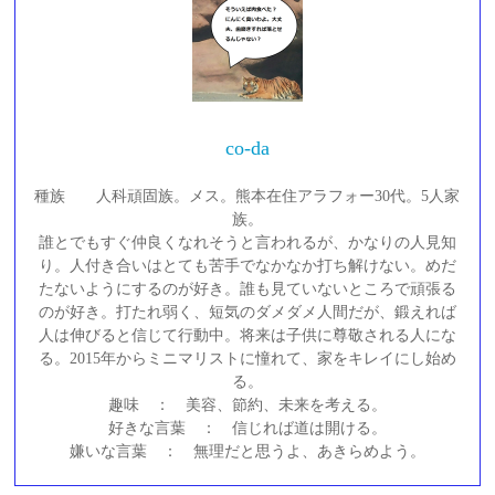
co-da
種族 人科頑固族。メス。熊本在住アラフォー30代。5人家
族。
誰とでもすぐ仲良くなれそうと言われるが、かなりの人見知
り。人付き合いはとても苦手でなかなか打ち解けない。めだ
たないようにするのが好き。誰も見ていないところで頑張る
のが好き。打たれ弱く、短気のダメダメ人間だが、鍛えれば
人は伸びると信じて行動中。将来は子供に尊敬される人にな
る。2015年からミニマリストに憧れて、家をキレイにし始め
る。
趣味 ： 美容、節約、未来を考える。
好きな言葉 ： 信じれば道は開ける。
嫌いな言葉 ： 無理だと思うよ、あきらめよう。