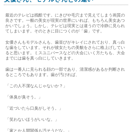
最近のテレビは残酷です。にきびや毛穴まで見えてしまう画質の
良さです。一般の美女が現実の世界にいれば、もちろん美女あつ
かいでしょう。しかし、テレビは現実とは違うので冷静に見られ
てしまいます。そのときに目につくのが「歯」です。
女優さんもモデルさんも、歯並びがキレイにされており、真っ白
な歯をしています。それが彼女たちの美貌をさらに格上げしてい
ると思います。ミスユニバースなどの大会にいく方たちも、大会
までには歯を真っ白にしていきます。
歯は一番人に見られる顔の一部であり、清潔感があるか判断され
るところでもあります。歯が汚ければ、
「この人不潔なんじゃないか？」
「体臭が臭そう。」
「近づいたら口臭がしそう。」
「笑わないほうがいいな。」
「家とか人間関係も汚そうだな。」