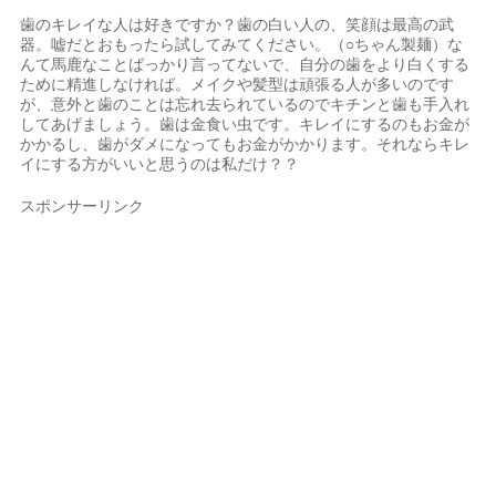
歯のキレイな人は好きですか？歯の白い人の、笑顔は最高の武
器。嘘だとおもったら試してみてください。（○ちゃん製麺）な
んて馬鹿なことばっかり言ってないで、自分の歯をより白くする
ために精進しなければ。メイクや髪型は頑張る人が多いのです
が、意外と歯のことは忘れ去られているのでキチンと歯も手入れ
してあげましょう。歯は金食い虫です。キレイにするのもお金が
かかるし、歯がダメになってもお金がかかります。それならキレ
イにする方がいいと思うのは私だけ？？
スポンサーリンク