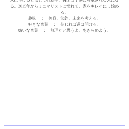
人は伸びると信じて行動中。将来は子供に尊敬される人にな
る。2015年からミニマリストに憧れて、家をキレイにし始め
る。
趣味 ： 美容、節約、未来を考える。
好きな言葉 ： 信じれば道は開ける。
嫌いな言葉 ： 無理だと思うよ、あきらめよう。