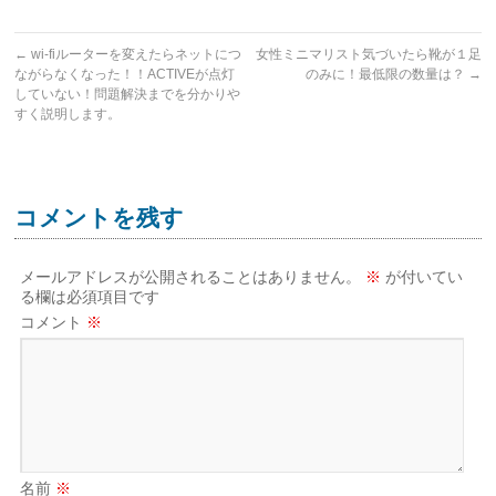
←
wi-fiルーターを変えたらネットにつ
女性ミニマリスト気づいたら靴が１足
ながらなくなった！！ACTIVEが点灯
のみに！最低限の数量は？
→
していない！問題解決までを分かりや
すく説明します。
コメントを残す
メールアドレスが公開されることはありません。
※
が付いてい
る欄は必須項目です
コメント
※
名前
※