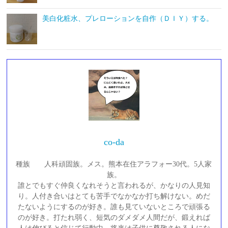
美白化粧水、プレローションを自作（ＤＩＹ）する。
co-da
種族 人科頑固族。メス。熊本在住アラフォー30代。5人家
族。
誰とでもすぐ仲良くなれそうと言われるが、かなりの人見知
り。人付き合いはとても苦手でなかなか打ち解けない。めだ
たないようにするのが好き。誰も見ていないところで頑張る
のが好き。打たれ弱く、短気のダメダメ人間だが、鍛えれば