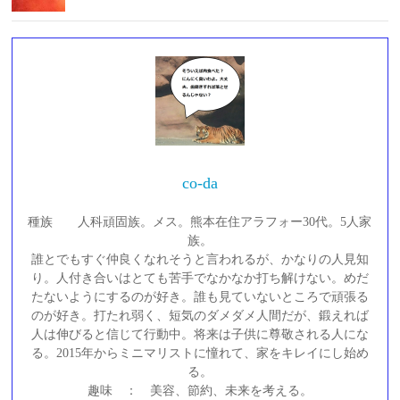
co-da
種族 人科頑固族。メス。熊本在住アラフォー30代。5人家
族。
誰とでもすぐ仲良くなれそうと言われるが、かなりの人見知
り。人付き合いはとても苦手でなかなか打ち解けない。めだ
たないようにするのが好き。誰も見ていないところで頑張る
のが好き。打たれ弱く、短気のダメダメ人間だが、鍛えれば
人は伸びると信じて行動中。将来は子供に尊敬される人にな
る。2015年からミニマリストに憧れて、家をキレイにし始め
る。
趣味 ： 美容、節約、未来を考える。