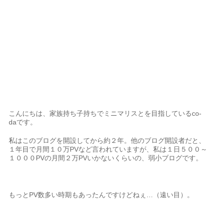
こんにちは、家族持ち子持ちでミニマリスとを目指しているco-
daです。
私はこのブログを開設してから約２年。他のブログ開設者だと、
１年目で月間１０万PVなど言われていますが、私は１日５００～
１０００PVの月間２万PVいかないくらいの、弱小ブログです。
もっとPV数多い時期もあったんですけどねぇ…（遠い目）。