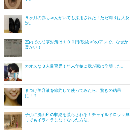
５ヶ月の赤ちゃんがいても採用された！ただ周りは大反
対。
室内での防寒対策は１００円(税抜き)のアレで。なぜか
暖かい！
カオスな３人目育児！年末年始に我が家は崩壊した。
まつげ美容液を節約して使ってみたら、驚きの結果
に！？
子供に洗面所の収納を荒らされる！チャイルドロック無
しでもイライラしなくなった方法。