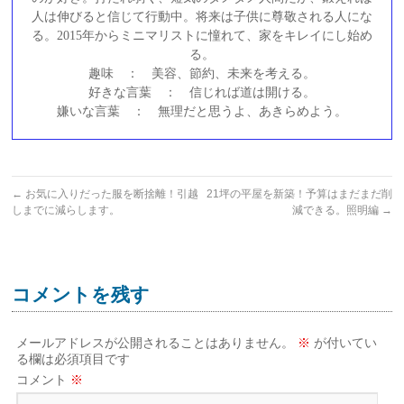
人は伸びると信じて行動中。将来は子供に尊敬される人にな
る。2015年からミニマリストに憧れて、家をキレイにし始め
る。
趣味 ： 美容、節約、未来を考える。
好きな言葉 ： 信じれば道は開ける。
嫌いな言葉 ： 無理だと思うよ、あきらめよう。
←
お気に入りだった服を断捨離！引越
21坪の平屋を新築！予算はまだまだ削
しまでに減らします。
減できる。照明編
→
コメントを残す
メールアドレスが公開されることはありません。
※
が付いてい
る欄は必須項目です
コメント
※