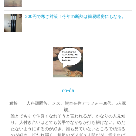
300円で寒さ対策！今年の断熱は簡易暖房にもなる。
co-da
種族 人科頑固族。メス。熊本在住アラフォー30代。5人家
族。
誰とでもすぐ仲良くなれそうと言われるが、かなりの人見知
り。人付き合いはとても苦手でなかなか打ち解けない。めだ
たないようにするのが好き。誰も見ていないところで頑張る
のが好き。打たれ弱く、短気のダメダメ人間だが、鍛えれば